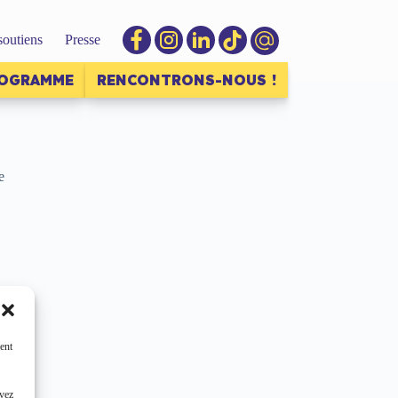
soutiens
Presse
ROGRAMME
RENCONTRONS-NOUS !
e
ent
uvez