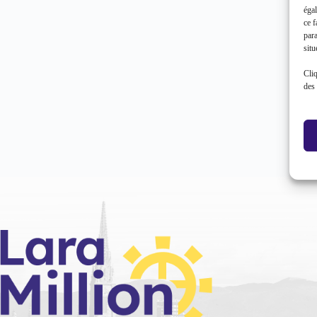
égal
ce f
par
situ
Cliq
des 