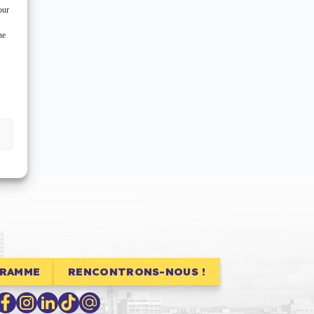
our
ne
GRAMME
RENCONTRONS-NOUS !