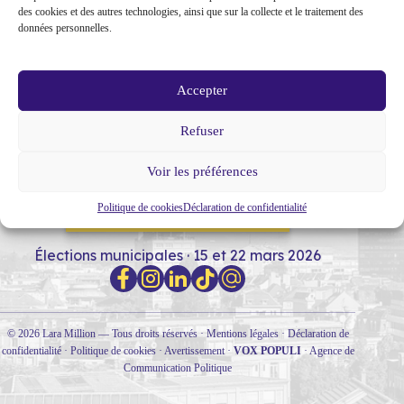
des cookies et des autres technologies, ainsi que sur la collecte et le traitement des
données personnelles.
Accepter
Refuser
MON PARCOURS
SOUTIENS
NOTRE PROGRAMME
Voir les préférences
Politique de cookies
Déclaration de confidentialité
RENCONTRONS-NOUS !
Élections municipales · 15 et 22 mars 2026
© 2026 Lara Million — Tous droits réservés ·
Mentions légales
·
Déclaration de
confidentialité
·
Politique de cookies
·
Avertissement
·
VOX POPULI
·
Agence de
Communication Politique