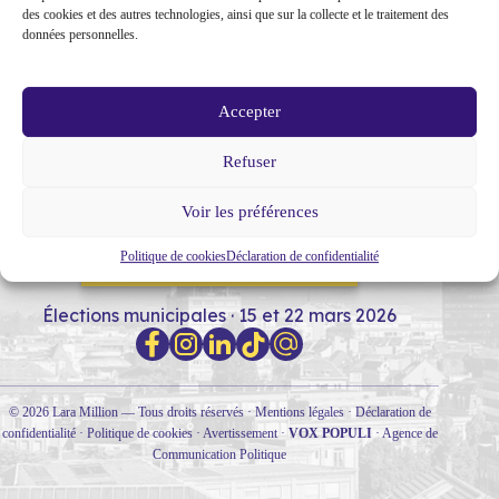
des cookies et des autres technologies, ainsi que sur la collecte et le traitement des
données personnelles.
Accepter
Refuser
MON PARCOURS
SOUTIENS
NOTRE PROGRAMME
Voir les préférences
Politique de cookies
Déclaration de confidentialité
RENCONTRONS-NOUS !
Élections municipales · 15 et 22 mars 2026
© 2026 Lara Million — Tous droits réservés ·
Mentions légales
·
Déclaration de
confidentialité
·
Politique de cookies
·
Avertissement
·
VOX POPULI
·
Agence de
Communication Politique