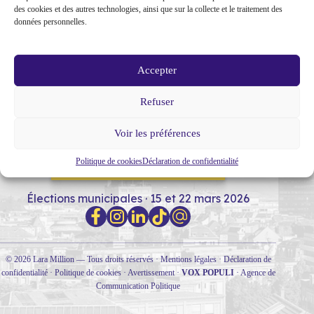
des cookies et des autres technologies, ainsi que sur la collecte et le traitement des
données personnelles.
Accepter
Refuser
MON PARCOURS
SOUTIENS
NOTRE PROGRAMME
Voir les préférences
Politique de cookies
Déclaration de confidentialité
RENCONTRONS-NOUS !
Élections municipales · 15 et 22 mars 2026
© 2026 Lara Million — Tous droits réservés ·
Mentions légales
·
Déclaration de
confidentialité
·
Politique de cookies
·
Avertissement
·
VOX POPULI
·
Agence de
Communication Politique