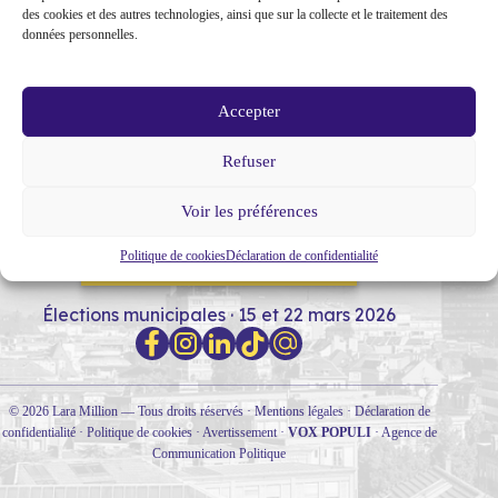
des cookies et des autres technologies, ainsi que sur la collecte et le traitement des
données personnelles.
Accepter
Refuser
MON PARCOURS
SOUTIENS
NOTRE PROGRAMME
Voir les préférences
Politique de cookies
Déclaration de confidentialité
RENCONTRONS-NOUS !
Élections municipales · 15 et 22 mars 2026
© 2026 Lara Million — Tous droits réservés ·
Mentions légales
·
Déclaration de
confidentialité
·
Politique de cookies
·
Avertissement
·
VOX POPULI
·
Agence de
Communication Politique