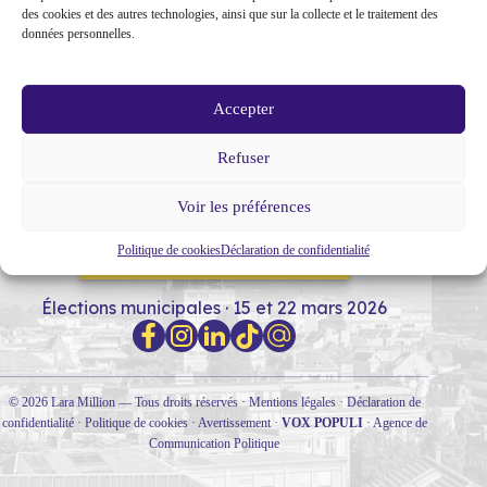
des cookies et des autres technologies, ainsi que sur la collecte et le traitement des
données personnelles.
Accepter
Refuser
MON PARCOURS
SOUTIENS
NOTRE PROGRAMME
Voir les préférences
Politique de cookies
Déclaration de confidentialité
RENCONTRONS-NOUS !
Élections municipales · 15 et 22 mars 2026
© 2026 Lara Million — Tous droits réservés ·
Mentions légales
·
Déclaration de
confidentialité
·
Politique de cookies
·
Avertissement
·
VOX POPULI
·
Agence de
Communication Politique