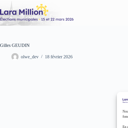
Passer
au
contenu
Gilles GEUDIN
olwe_dev
18 février 2026
Nous
fonc
En 