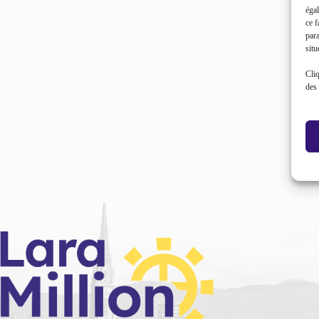
égal
ce f
par
situ
Cliq
des 