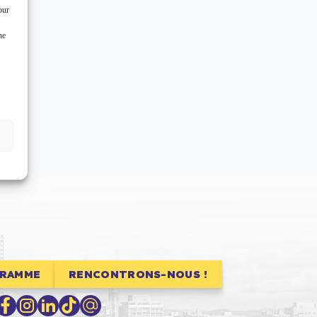
our
ne
GRAMME
RENCONTRONS-NOUS !