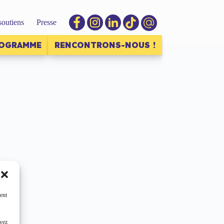
soutiens
Presse
ROGRAMME
RENCONTRONS-NOUS !
ent
uvez