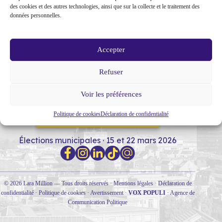
des cookies et des autres technologies, ainsi que sur la collecte et le traitement des
données personnelles.
Accepter
Refuser
MON PARCOURS
SOUTIENS
NOTRE PROGRAMME
Voir les préférences
Politique de cookies
Déclaration de confidentialité
RENCONTRONS-NOUS !
Élections municipales · 15 et 22 mars 2026
© 2026 Lara Million — Tous droits réservés ·
Mentions légales
·
Déclaration de
confidentialité
·
Politique de cookies
·
Avertissement
·
VOX POPULI
·
Agence de
Communication Politique