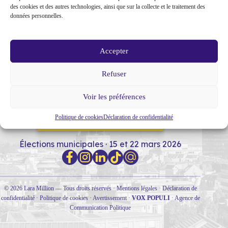
des cookies et des autres technologies, ainsi que sur la collecte et le traitement des
données personnelles.
Accepter
Refuser
MON PARCOURS
SOUTIENS
NOTRE PROGRAMME
Voir les préférences
Politique de cookies
Déclaration de confidentialité
RENCONTRONS-NOUS !
Élections municipales · 15 et 22 mars 2026
© 2026 Lara Million — Tous droits réservés ·
Mentions légales
·
Déclaration de
confidentialité
·
Politique de cookies
·
Avertissement
·
VOX POPULI
·
Agence de
Communication Politique