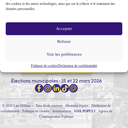
des cookies et des autres technologies, ainsi que sur la collecte et le traitement des
données personnelles.
Accepter
Refuser
MON PARCOURS
SOUTIENS
NOTRE PROGRAMME
Voir les préférences
Politique de cookies
Déclaration de confidentialité
RENCONTRONS-NOUS !
Élections municipales · 15 et 22 mars 2026
© 2026 Lara Million — Tous droits réservés ·
Mentions légales
·
Déclaration de
confidentialité
·
Politique de cookies
·
Avertissement
·
VOX POPULI
·
Agence de
Communication Politique